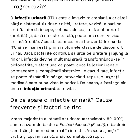
usturoi (crud)
progresează?
15- infectie urinara tratament naturist: Ceai de
O
infecție urinară
(ITU) este o invazie microbiană a oricărei
păducel (flori și frunze)
părți a sistemului urinar: rinichi, uretere, vezică urinară sau
16- infectie urinara tratament naturist: Consum de
uretră. Infecția începe, cel mai adesea, la nivelul uretrei
ananas
(uretrită) și, dacă nu este tratată, poate urca spre vezica
urinară (cistită). Aceasta este cea mai frecventă formă de
17- infectie urinara tratament naturist: Ceai de turiță
ITU și se manifestă prin simptomele clasice de disconfort
mare
urinar. Dacă bacteriile continuă să urce pe uretere și ajung la
18- infectie urinara tratament naturist: Consum de
rinichi, infecția devine mult mai gravă, transformându-se în
turmeric (în alimentație/suplimente)
pielonefrită, o afecțiune ce poate duce la leziuni renale
permanente și complicații sistemice. În cazuri rare, infecția
19- infectie urinara tratament naturist: Ceai de
se poate răspândi în sânge, provocând sepsis, o urgență
merișor (frunze)
medicală care pune viața în pericol. De aceea, a înțelege din
20- infectie urinara tratament naturist: Băi de șezut
timp o
infecție urinară
este vital.
cu mușețel
De ce apare o infecție urinară? Cauze
21- infectie urinara tratament naturist: Consum de
frecvente și factori de risc
miere de albine (cu prudență)
22- infectie urinara tratament naturist: Ceai de
Marea majoritate a infecțiilor urinare (aproximativ 80-90%)
rădăcină de păpădie
sunt cauzate de bacteria
Escherichia coli (E. coli)
, o bacterie
care trăiește în mod normal în intestin. Aceasta ajunge în
23- infectie urinara tratament naturist: Consum de
uretra și apoi în vezică, unde se multiplică rapid.
ceapă (crudă sau în supă)