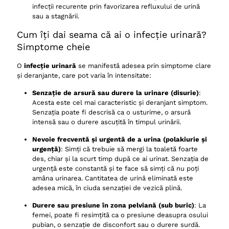
infecții recurente prin favorizarea refluxului de urină
sau a stagnării.
Cum îți dai seama că ai o infecție urinară?
Simptome cheie
O
infecție urinară
se manifestă adesea prin simptome clare
și deranjante, care pot varia în intensitate:
Senzație de arsură sau durere la urinare (disurie)
:
Acesta este cel mai caracteristic și deranjant simptom.
Senzația poate fi descrisă ca o usturime, o arsură
intensă sau o durere ascuțită în timpul urinării.
Nevoie frecventă și urgentă de a urina (polakiurie și
urgență)
: Simți că trebuie să mergi la toaletă foarte
des, chiar și la scurt timp după ce ai urinat. Senzația de
urgență este constantă și te face să simți că nu poți
amâna urinarea. Cantitatea de urină eliminată este
adesea mică, în ciuda senzației de vezică plină.
Durere sau presiune în zona pelviană (sub buric)
: La
femei, poate fi resimțită ca o presiune deasupra osului
pubian, o senzație de disconfort sau o durere surdă.