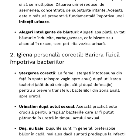
și să se multiplice. Diluarea urinei reduce, de
asemenea, concentrația de substanțe iritante. Aceasta
este o măsură preventivă fundamentală împotriva unei
infecții urinare
.
Alegeri inteligente de băuturi
: Alegeți apa plată. Evitați
băuturile îndulcite, carbogazoase, cofeinizate sau
alcoolul în exces, care pot irita vezica urinară.
2. Igiena personală corectă: Bariera fizică
împotriva bacteriilor
Ștergerea corectă
: La femei, ștergeți întotdeauna din
față în spate (dinspre vagin spre anus) după utilizarea
toaletei (atât după urinație, cât și după defecație)
pentru a preveni transferul bacteriilor din zona anală
spre uretră.
Urination după actul sexual
: Această practică este
crucială pentru a "spăla" bacteriile care ar fi putut
pătrunde în uretră în timpul actului sexual.
Duș, nu baie
: Dușurile sunt, în general, preferabile
băilor în cadă, mai ales dacă sunteți predispus la infecții