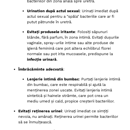
bacteriilor din zona anală spre uretră.
Urination după actul sexual
: Urinați imediat după
actul sexual pentru a "spăla" bacteriile care ar fi
putut pătrunde în uretră.
Evitați produsele iritante
: Folosiți săpunuri
blânde, fără parfum, în zona intimă. Evitați dușurile
vaginale, spray-urile intime sau alte produse de
igienă feminină care pot altera echilibrul florei
normale sau pot irita mucoasele, predispune la
infecție urinară
.
Îmbrăcăminte adecvată
:
Lenjerie intimă din bumbac
: Purtați lenjerie intimă
din bumbac, care este respirabilă și ajută la
menținerea zonei uscate. Evitați lenjeria intimă
sintetică și hainele strâmte, care pot crea un
mediu umed și cald, propice creșterii bacteriilor.
Evitați reținerea urinei
: Urinați imediat ce simțiți
nevoia, nu amânați. Reținerea urinei permite bacteriilor
să se înmulțească.