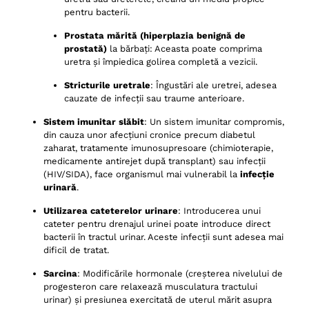
33- infectie urinara tratament naturist: Consum de
pentru bacterii.
rodie (fruct sau suc)
Prostata mărită (hiperplazia benignă de
34- infectie urinara tratament naturist: Ceai de
prostată)
la bărbați: Aceasta poate comprima
busuioc și mentă
uretra și împiedica golirea completă a vezicii.
35- infectie urinara tratament naturist: Consum de
suc de țelină
Stricturile uretrale
: Îngustări ale uretrei, adesea
cauzate de infecții sau traume anterioare.
36- infectie urinara tratament naturist: Băi de șezut
cu sare Epsom
Sistem imunitar slăbit
: Un sistem imunitar compromis,
din cauza unor afecțiuni cronice precum diabetul
37- infectie urinara tratament naturist: Consum de
zaharat, tratamente imunosupresoare (chimioterapie,
varză murată/probiotice naturale
medicamente antirejet după transplant) sau infecții
38- infectie urinara tratament naturist: Ceai de
(HIV/SIDA), face organismul mai vulnerabil la
infecție
păducel și mătase de porumb
urinară
.
39- infectie urinara tratament naturist: Consum de
Utilizarea cateterelor urinare
: Introducerea unui
afine (proaspete sau congelate)
cateter pentru drenajul urinei poate introduce direct
bacterii în tractul urinar. Aceste infecții sunt adesea mai
40- infectie urinara tratament naturist: Ceai de șoc
dificil de tratat.
(flori, diuretic)
41- infectie urinara tratament naturist: Consum de
Sarcina
: Modificările hormonale (creșterea nivelului de
ghimbir (în ceai sau crud)
progesteron care relaxează musculatura tractului
urinar) și presiunea exercitată de uterul mărit asupra
42- infectie urinara tratament naturist: Ceai de